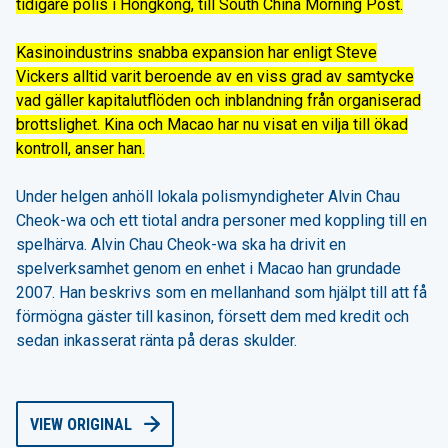
tidigare polis i Hongkong, till South China Morning Post.
Kasinoindustrins snabba expansion har enligt Steve
Vickers alltid varit beroende av en viss grad av samtycke
vad gäller kapitalutflöden och inblandning från organiserad
brottslighet. Kina och Macao har nu visat en vilja till ökad
kontroll, anser han.
Under helgen anhöll lokala polismyndigheter Alvin Chau
Cheok-wa och ett tiotal andra personer med koppling till en
spelhärva. Alvin Chau Cheok-wa ska ha drivit en
spelverksamhet genom en enhet i Macao han grundade
2007. Han beskrivs som en mellanhand som hjälpt till att få
förmögna gäster till kasinon, försett dem med kredit och
sedan inkasserat ränta på deras skulder.
VIEW ORIGINAL