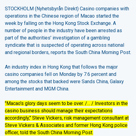
STOCKHOLM (Nyhetsbyrån Direkt) Casino companies with
operations in the Chinese region of Macao started the
week by falling on the Hong Kong Stock Exchange. A
number of people in the industry have been arrested as
part of the authorities' investigation of a gambling
syndicate that is suspected of operating across national
and regional borders, reports the South China Morning Post.
An industry index in Hong Kong that follows the major
casino companies fell on Monday by 7.6 percent and
among the stocks that backed were Sands China, Galaxy
Entertainment and MGM China.
"Macao's glory days seem to be over. /… / Investors in the
casino business should manage their expectations
accordingly," Steve Vickers, risk management consultant at
Steve Vickers & Associates and former Hong Kong police
officer, told the South China Morning Post.