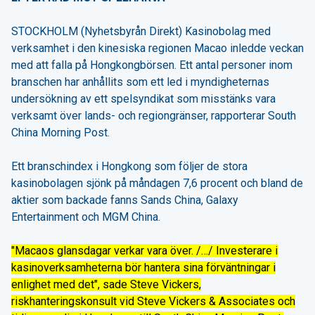
STOCKHOLM (Nyhetsbyrån Direkt) Kasinobolag med
verksamhet i den kinesiska regionen Macao inledde veckan
med att falla på Hongkongbörsen. Ett antal personer inom
branschen har anhållits som ett led i myndigheternas
undersökning av ett spelsyndikat som misstänks vara
verksamt över lands- och regiongränser, rapporterar South
China Morning Post.
Ett branschindex i Hongkong som följer de stora
kasinobolagen sjönk på måndagen 7,6 procent och bland de
aktier som backade fanns Sands China, Galaxy
Entertainment och MGM China.
"Macaos glansdagar verkar vara över. /…/ Investerare i
kasinoverksamheterna bör hantera sina förväntningar i
enlighet med det", sade Steve Vickers,
riskhanteringskonsult vid Steve Vickers & Associates och