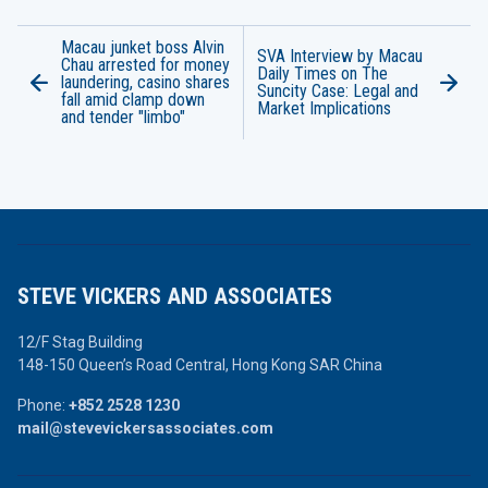
Macau junket boss Alvin
SVA Interview by Macau
Chau arrested for money
Daily Times on The
laundering, casino shares
Suncity Case: Legal and
fall amid clamp down
Market Implications
and tender "limbo"
STEVE VICKERS AND ASSOCIATES
12/F Stag Building
148-150 Queen’s Road Central,
Hong Kong SAR China
Phone:
+852 2528 1230
mail@stevevickersassociates.com